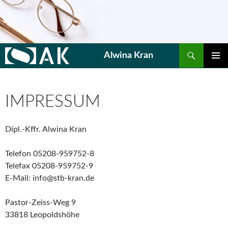
Suchen
Alwina Kran
SPRINGE
PRIMÄR
ZUM
MENÜ
INHALT
IMPRESSUM
Dipl.-Kffr. Alwina Kran
Telefon 05208-959752-8
Telefax 05208-959752-9
E-Mail: info@stb-kran.de
Pastor-Zeiss-Weg 9
33818 Leopoldshöhe